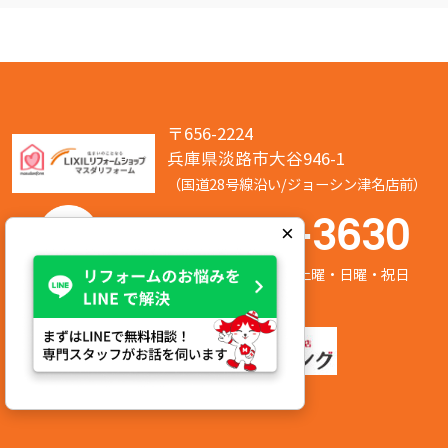
〒656-2224
兵庫県淡路市大谷946-1
（国道28号線沿い/ジョーシン津名店前）
050-7586-3630
×
営業時間:8:00～17:00 定休日:第2/第4土曜・日曜・祝日