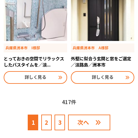
兵庫県洲本市 I様邸
兵庫県洲本市 A様邸
とっておきの空間でリラックス
外壁に似合う玄関と窓をご選定
したバスタイムを／淡...
／淡路島／洲本市
詳しく見る
詳しく見る
417件
1
2
3
次へ