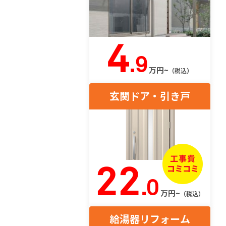
4
.9
万円~
（税込）
玄関ドア・引き戸
22
.0
万円~
（税込）
給湯器リフォーム