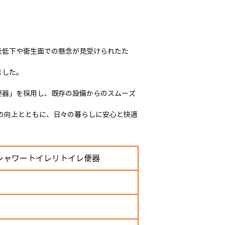
能低下や衛生面での懸念が見受けられたた
ました。
イレ便器」を採用し、既存の設備からのスムーズ
の向上とともに、日々の暮らしに安心と快適
A シャワートイレリトイレ便器