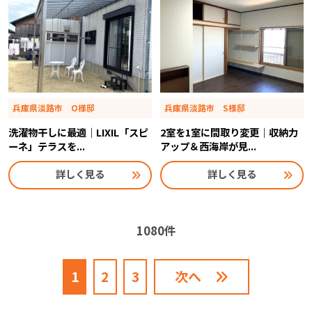
兵庫県淡路市 O様邸
兵庫県淡路市 S様邸
洗濯物干しに最適｜LIXIL「スピ
2室を1室に間取り変更｜収納力
ーネ」テラスを...
アップ＆西海岸が見...
詳しく見る
詳しく見る
1080件
1
2
3
次へ