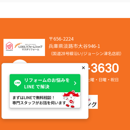
〒656-2224
兵庫県淡路市大谷946-1
（国道28号線沿い/ジョーシン津名店前）
050-7586-3630
×
営業時間:8:00～17:00 定休日:第2/第4土曜・日曜・祝日