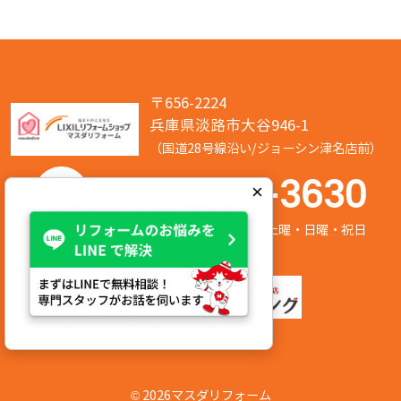
〒656-2224
兵庫県淡路市大谷946-1
（国道28号線沿い/ジョーシン津名店前）
050-7586-3630
×
営業時間:8:00～17:00 定休日:第2/第4土曜・日曜・祝日
©
2026マスダリフォーム