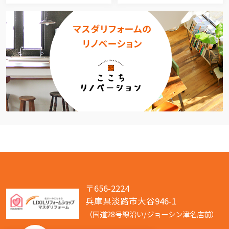
〒656-2224
兵庫県淡路市大谷946-1
（国道28号線沿い/ジョーシン津名店前）