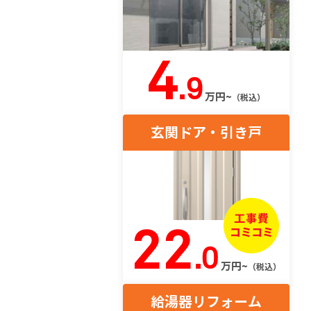
4
.9
万円~
（税込）
玄関ドア・引き戸
22
.0
万円~
（税込）
給湯器リフォーム