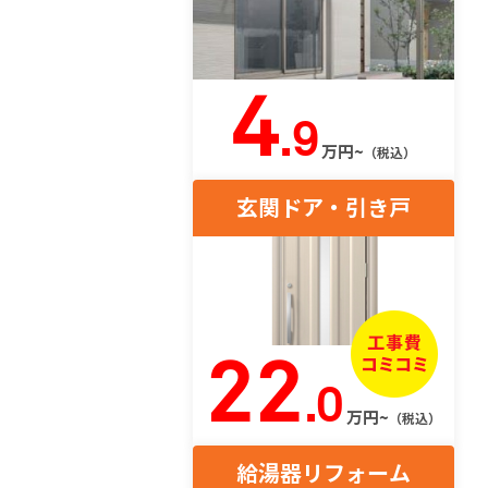
4
.9
万円~
（税込）
玄関ドア・引き戸
22
.0
万円~
（税込）
給湯器リフォーム