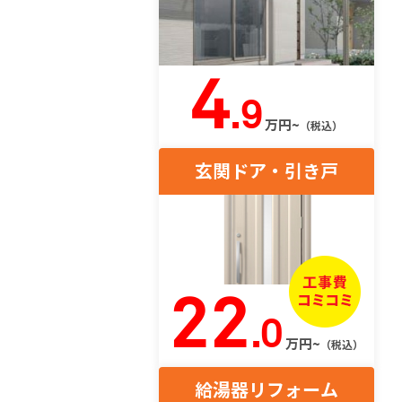
4
.9
万円~
（税込）
玄関ドア・引き戸
22
.0
万円~
（税込）
給湯器リフォーム