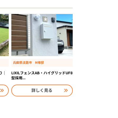
兵庫県淡路市 M様邸
り｜
LIXILフェンスAB・ハイグリッドUF8
型採用...
詳しく見る