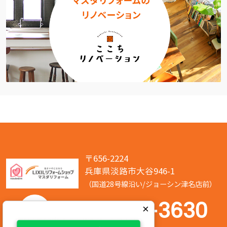
〒656-2224
兵庫県淡路市大谷946-1
（国道28号線沿い/ジョーシン津名店前）
050-7586-3630
×