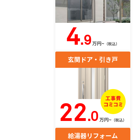
4
.9
万円~
（税込）
玄関ドア・引き戸
22
.0
万円~
（税込）
給湯器リフォーム