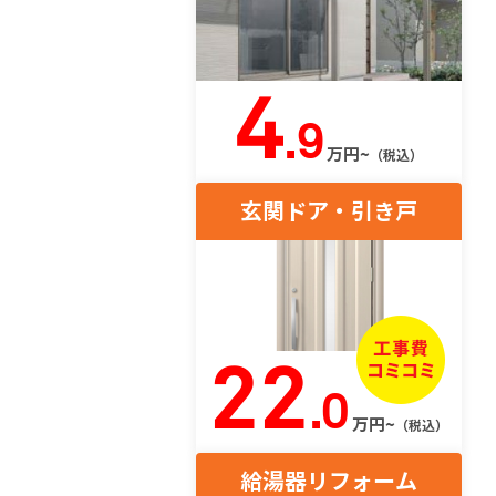
4
.9
万円~
（税込）
玄関ドア・引き戸
22
.0
万円~
（税込）
給湯器リフォーム