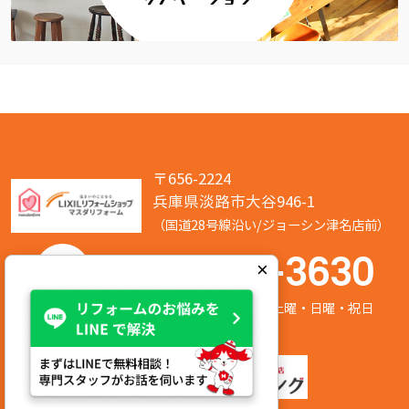
〒656-2224
兵庫県淡路市大谷946-1
（国道28号線沿い/ジョーシン津名店前）
050-7586-3630
×
営業時間:8:00～17:00 定休日:第2/第4土曜・日曜・祝日