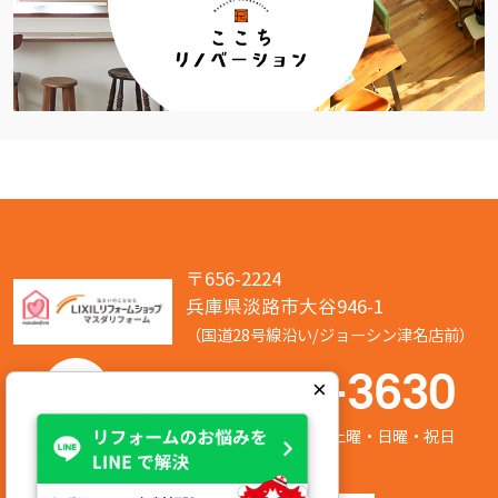
〒656-2224
兵庫県淡路市大谷946-1
（国道28号線沿い/ジョーシン津名店前）
050-7586-3630
×
営業時間:8:00～17:00 定休日:第2/第4土曜・日曜・祝日