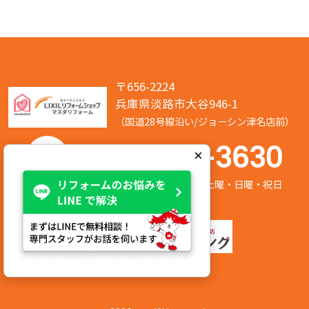
〒656-2224
兵庫県淡路市大谷946-1
（国道28号線沿い/ジョーシン津名店前）
050-7586-3630
×
営業時間:8:00～17:00 定休日:第2/第4土曜・日曜・祝日