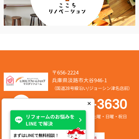
〒656-2224
兵庫県淡路市大谷946-1
（国道28号線沿い/ジョーシン津名店前）
050-7586-3630
×
営業時間:8:00～17:00 定休日:第2/第4土曜・日曜・祝日