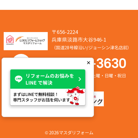
〒656-2224
兵庫県淡路市大谷946-1
（国道28号線沿い/ジョーシン津名店前）
050-7586-3630
×
営業時間:8:00～17:00 定休日:第2/第4土曜・日曜・祝日
©
2026マスダリフォーム