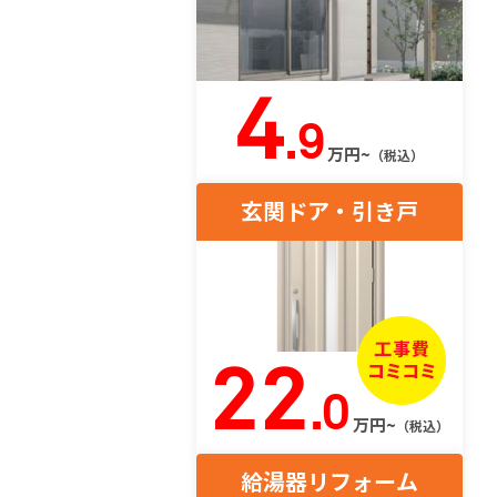
4
.9
万円~
（税込）
玄関ドア・引き戸
22
.0
万円~
（税込）
給湯器リフォーム