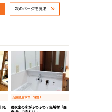
次のページを見る
兵庫県洲本市 Y様邸
｜経
脱衣室の床がふわふわ？無垢材「西
南樺」で安心リフ...