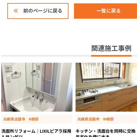
一覧に戻る
前のページに戻る
関連施工事例
兵庫県淡路市 K様邸
兵庫県淡路市 W様邸
洗面所リフォーム｜LIXILピアラ採用
キッチン・洗面台を同時に交換
＆サンゲツ...
年劣化を機に水ま...