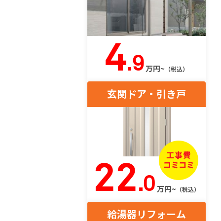
4
.9
万円~
（税込）
玄関ドア・引き戸
22
.0
万円~
（税込）
給湯器リフォーム