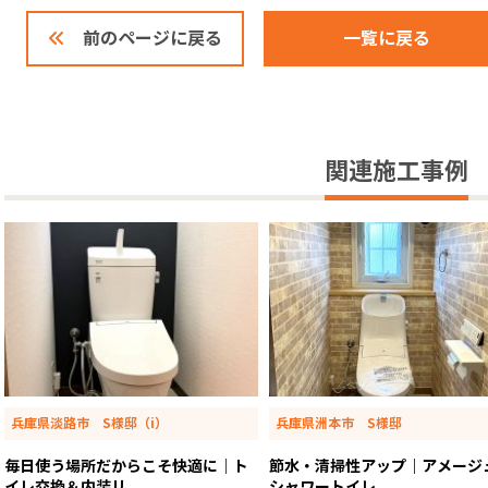
一覧に戻る
前のページに戻る
関連施工事例
兵庫県淡路市 S様邸（i）
兵庫県洲本市 S様邸
毎日使う場所だからこそ快適に｜ト
節水・清掃性アップ｜アメージ
イレ交換＆内装リ...
シャワートイレ...