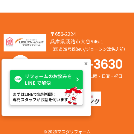
〒656-2224
兵庫県淡路市大谷946-1
（国道28号線沿い/ジョーシン津名店前）
050-7586-3630
×
営業時間:8:00～17:00 定休日:第2/第4土曜・日曜・祝日
©
2026マスダリフォーム