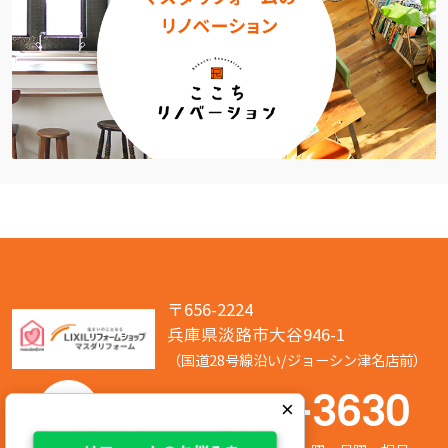
〒656-2224
兵庫県淡路市大谷946-1
（国道28号線沿い/ジョーシン津名店前）
050-7586-3630
×