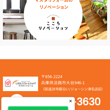
〒656-2224
兵庫県淡路市大谷946-1
（国道28号線沿い/ジョーシン津名店前）
050-7586-3630
×