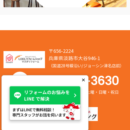
〒656-2224
兵庫県淡路市大谷946-1
（国道28号線沿い/ジョーシン津名店前）
050-7586-3630
×
営業時間:8:00～17:00 定休日:第2/第4土曜・日曜・祝日