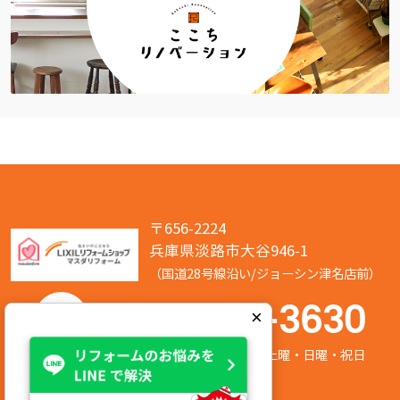
〒656-2224
兵庫県淡路市大谷946-1
（国道28号線沿い/ジョーシン津名店前）
050-7586-3630
×
営業時間:8:00～17:00 定休日:第2/第4土曜・日曜・祝日