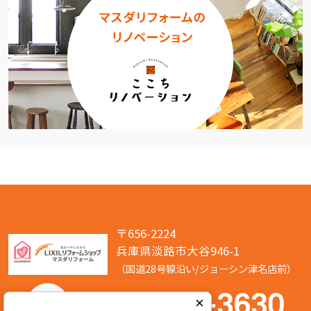
〒656-2224
兵庫県淡路市大谷946-1
（国道28号線沿い/ジョーシン津名店前）
050-7586-3630
×