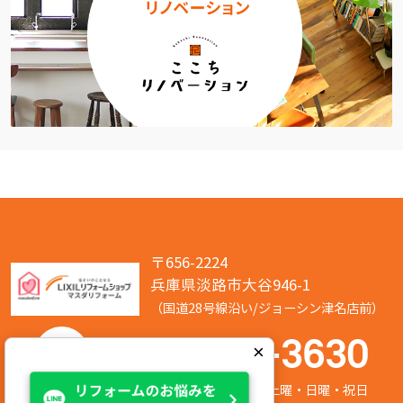
〒656-2224
兵庫県淡路市大谷946-1
（国道28号線沿い/ジョーシン津名店前）
050-7586-3630
×
営業時間:8:00～17:00 定休日:第2/第4土曜・日曜・祝日