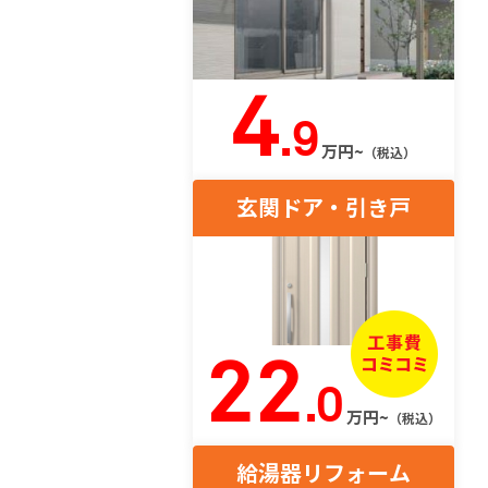
4
.9
万円~
（税込）
玄関ドア・引き戸
22
.0
万円~
（税込）
給湯器リフォーム