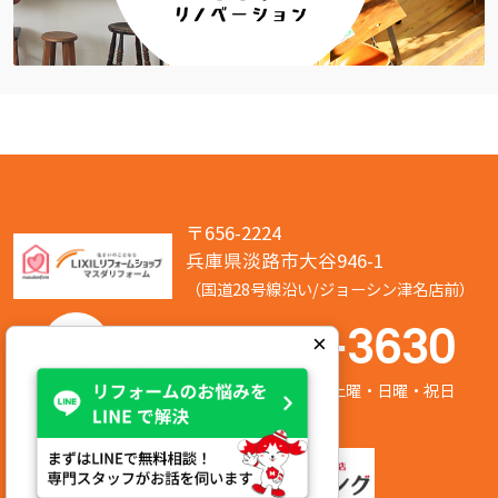
〒656-2224
兵庫県淡路市大谷946-1
（国道28号線沿い/ジョーシン津名店前）
050-7586-3630
×
営業時間:8:00～17:00 定休日:第2/第4土曜・日曜・祝日