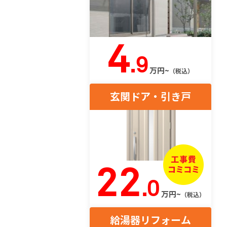
4
.9
万円~
（税込）
玄関ドア・引き戸
22
.0
万円~
（税込）
給湯器リフォーム