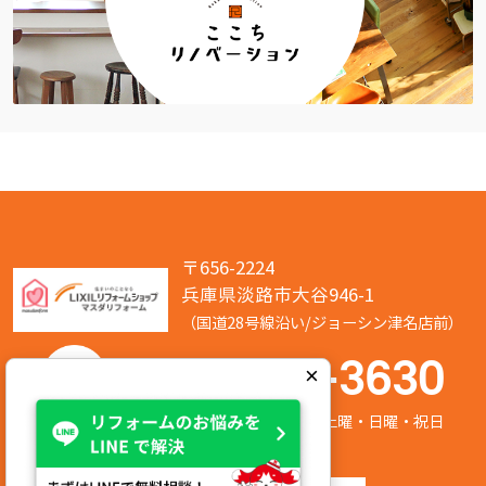
〒656-2224
兵庫県淡路市大谷946-1
（国道28号線沿い/ジョーシン津名店前）
050-7586-3630
×
営業時間:8:00～17:00 定休日:第2/第4土曜・日曜・祝日