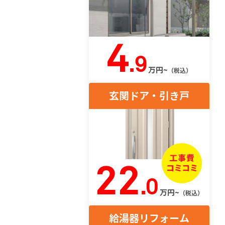
4
.9
万円~
（税込）
玄関ドア・引き戸
22
.0
万円~
（税込）
給湯器リフォーム