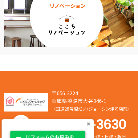
〒656-2224
兵庫県淡路市大谷946-1
（国道28号線沿い/ジョーシン津名店前）
050-7586-3630
×
営業時間:8:00～17:00 定休日:第2/第4土曜・日曜・祝日