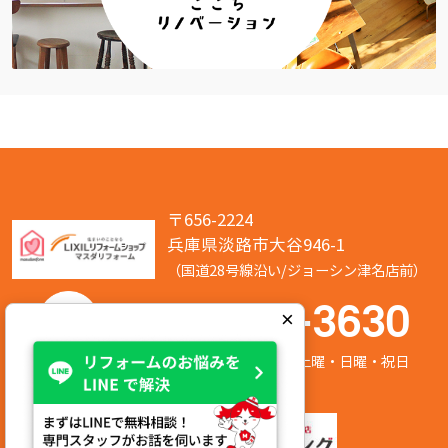
〒656-2224
兵庫県淡路市大谷946-1
（国道28号線沿い/ジョーシン津名店前）
050-7586-3630
×
営業時間:8:00～17:00 定休日:第2/第4土曜・日曜・祝日