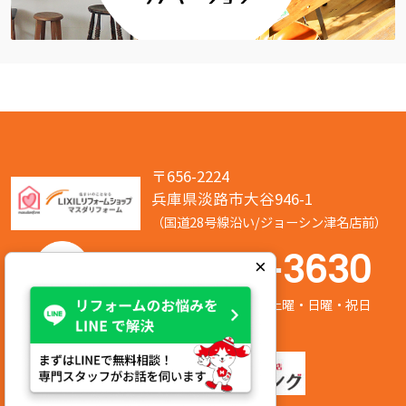
〒656-2224
兵庫県淡路市大谷946-1
（国道28号線沿い/ジョーシン津名店前）
050-7586-3630
×
営業時間:8:00～17:00 定休日:第2/第4土曜・日曜・祝日