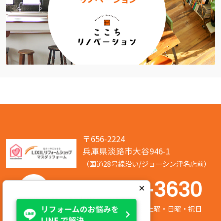
〒656-2224
兵庫県淡路市大谷946-1
（国道28号線沿い/ジョーシン津名店前）
050-7586-3630
×
営業時間:8:00～17:00 定休日:第2/第4土曜・日曜・祝日