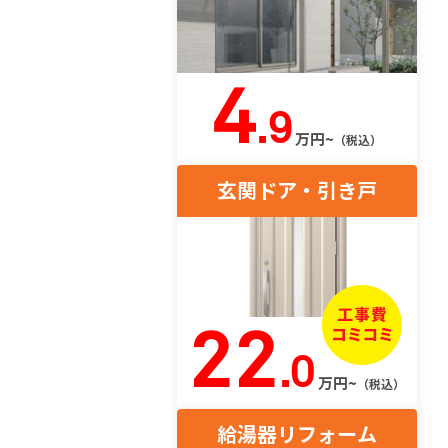
4
.9
万円~
（税込）
玄関ドア・引き戸
22
.0
万円~
（税込）
給湯器リフォーム