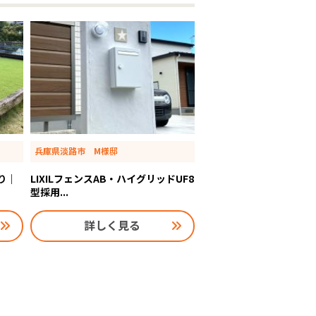
兵庫県淡路市 M様邸
り｜
LIXILフェンスAB・ハイグリッドUF8
型採用...
詳しく見る