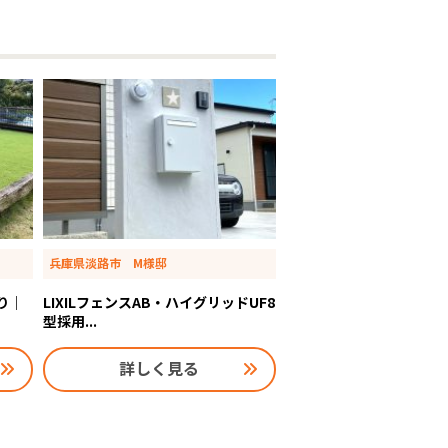
兵庫県淡路市 M様邸
り｜
LIXILフェンスAB・ハイグリッドUF8
型採用...
詳しく見る