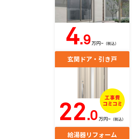
4
.9
万円~
（税込）
玄関ドア・引き戸
22
.0
万円~
（税込）
給湯器リフォーム