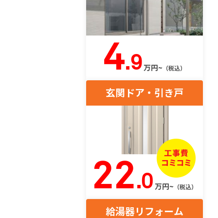
4
.9
万円~
（税込）
玄関ドア・引き戸
22
.0
万円~
（税込）
給湯器リフォーム