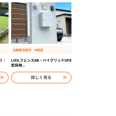
兵庫県淡路市 M様邸
り｜
LIXILフェンスAB・ハイグリッドUF8
型採用...
詳しく見る