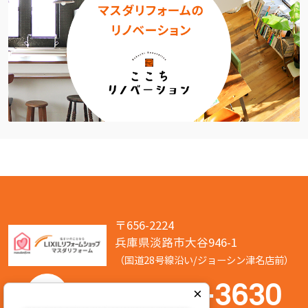
〒656-2224
兵庫県淡路市大谷946-1
（国道28号線沿い/ジョーシン津名店前）
050-7586-3630
×