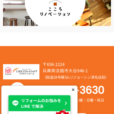
〒656-2224
兵庫県淡路市大谷946-1
（国道28号線沿い/ジョーシン津名店前）
050-7586-3630
×
営業時間:8:00～17:00 定休日:第2/第4土曜・日曜・祝日