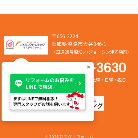
〒656-2224
兵庫県淡路市大谷946-1
（国道28号線沿い/ジョーシン津名店前）
050-7586-3630
×
営業時間:8:00～17:00 定休日:第2/第4土曜・日曜・祝日
©
2026マスダリフォーム