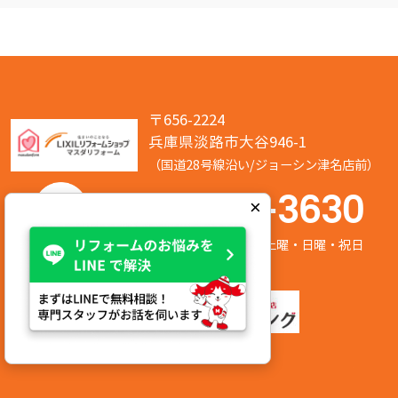
〒656-2224
兵庫県淡路市大谷946-1
（国道28号線沿い/ジョーシン津名店前）
050-7586-3630
×
営業時間:8:00～17:00 定休日:第2/第4土曜・日曜・祝日