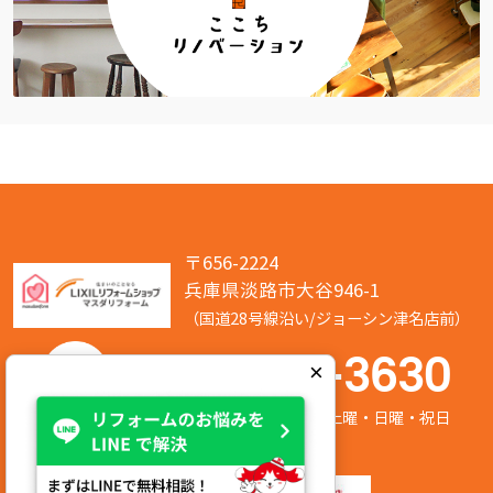
〒656-2224
兵庫県淡路市大谷946-1
（国道28号線沿い/ジョーシン津名店前）
050-7586-3630
×
営業時間:8:00～17:00 定休日:第2/第4土曜・日曜・祝日