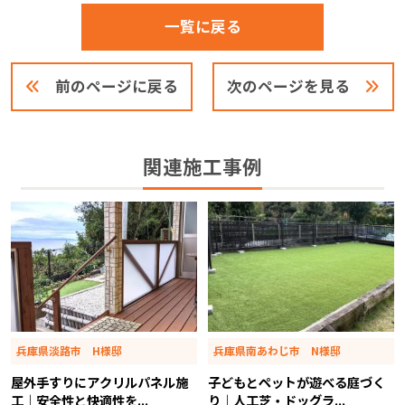
一覧に戻る
前のページに戻る
次のページを見る
関連施工事例
兵庫県淡路市 H様邸
兵庫県南あわじ市 N様邸
屋外手すりにアクリルパネル施
子どもとペットが遊べる庭づく
工｜安全性と快適性を...
り｜人工芝・ドッグラ...