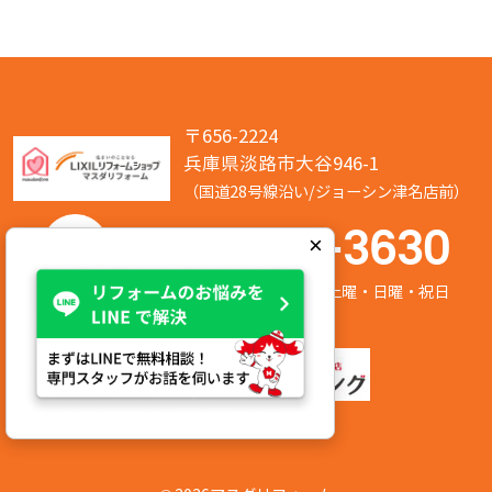
〒656-2224
兵庫県淡路市大谷946-1
（国道28号線沿い/ジョーシン津名店前）
050-7586-3630
×
営業時間:8:00～17:00 定休日:第2/第4土曜・日曜・祝日