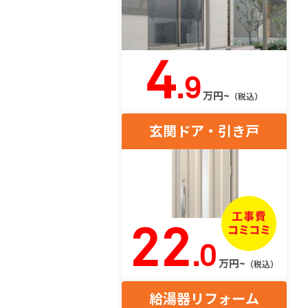
4
.9
万円~
（税込）
玄関ドア・引き戸
22
.0
万円~
（税込）
給湯器リフォーム