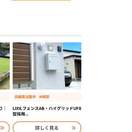
兵庫県淡路市 M様邸
り｜
LIXILフェンスAB・ハイグリッドUF8
型採用...
詳しく見る