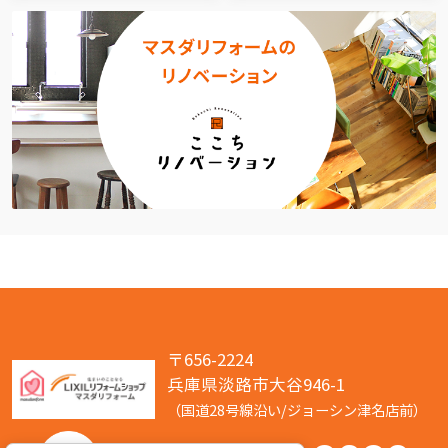
〒656-2224
兵庫県淡路市大谷946-1
（国道28号線沿い/ジョーシン津名店前）