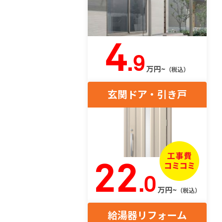
4
.9
万円~
（税込）
玄関ドア・引き戸
22
.0
万円~
（税込）
給湯器リフォーム