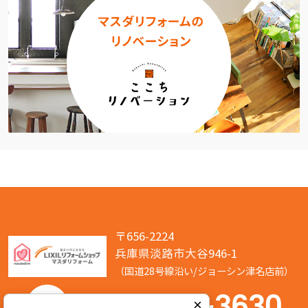
〒656-2224
兵庫県淡路市大谷946-1
（国道28号線沿い/ジョーシン津名店前）
050-7586-3630
×