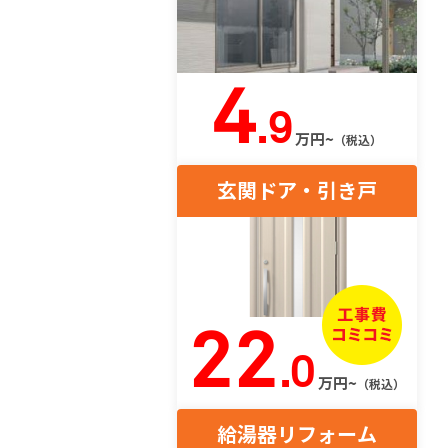
4
.9
万円~
（税込）
玄関ドア・引き戸
22
.0
万円~
（税込）
給湯器リフォーム