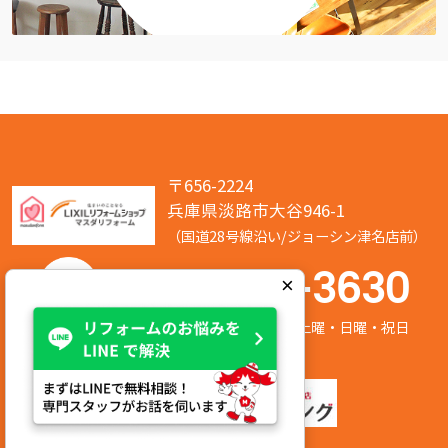
〒656-2224
兵庫県淡路市大谷946-1
（国道28号線沿い/ジョーシン津名店前）
050-7586-3630
×
営業時間:8:00～17:00 定休日:第2/第4土曜・日曜・祝日