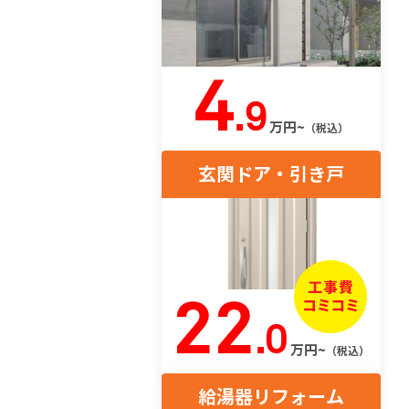
4
.9
万円~
（税込）
玄関ドア・引き戸
22
.0
万円~
（税込）
給湯器リフォーム